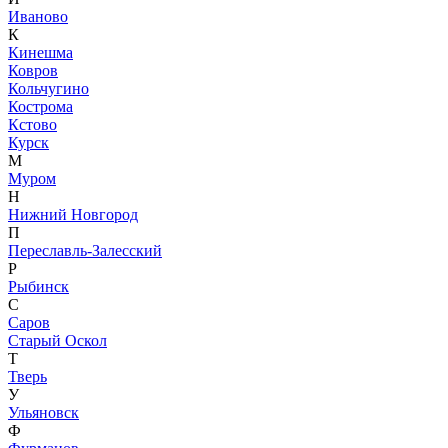
Иваново
К
Кинешма
Ковров
Кольчугино
Кострома
Кстово
Курск
М
Муром
Н
Нижний Новгород
П
Переславль-Залесский
Р
Рыбинск
С
Саров
Старый Оскол
Т
Тверь
У
Ульяновск
Ф