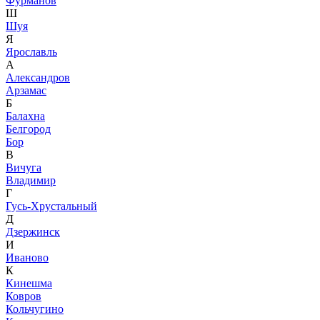
Фурманов
Ш
Шуя
Я
Ярославль
А
Александров
Арзамас
Б
Балахна
Белгород
Бор
В
Вичуга
Владимир
Г
Гусь-Хрустальный
Д
Дзержинск
И
Иваново
К
Кинешма
Ковров
Кольчугино