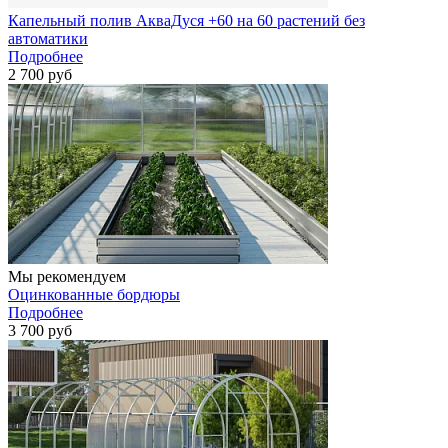
Капельный полив АкваДуся +60 на 60 растений без
автоматики
Подробнее
2 700 руб
Мы рекомендуем
Оцинкованные бордюры
Подробнее
3 700 руб