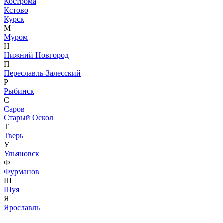
Кострома
Кстово
Курск
М
Муром
Н
Нижний Новгород
П
Переславль-Залесский
Р
Рыбинск
С
Саров
Старый Оскол
Т
Тверь
У
Ульяновск
Ф
Фурманов
Ш
Шуя
Я
Ярославль